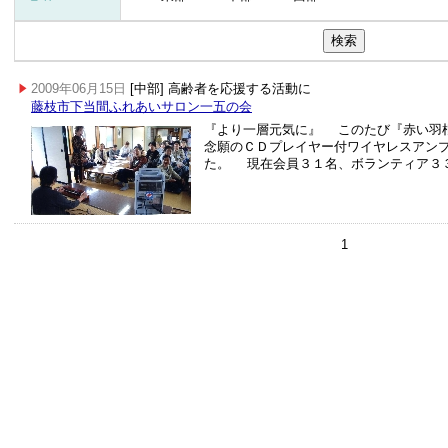
2009年06月15日
[中部] 高齢者を応援する活動に
藤枝市下当間ふれあいサロン一五の会
『より一層元気に』 このたび『赤い羽
念願のＣＤプレイヤー付ワイヤレスアン
た。 現在会員３１名、ボランティア３
1