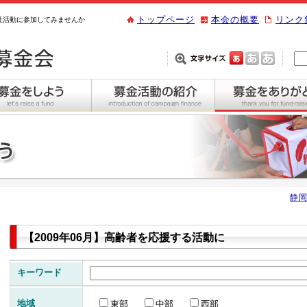
トップページ
本会の概要
リンク
祉活動に参加してみませんか
静岡
【2009年06月】高齢者を応援する活動に
キーワード
地域
東部
中部
西部