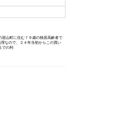
の迎山町に住む７９歳の独居高齢者で
無理なので、２４年当初からこの買い
上での利