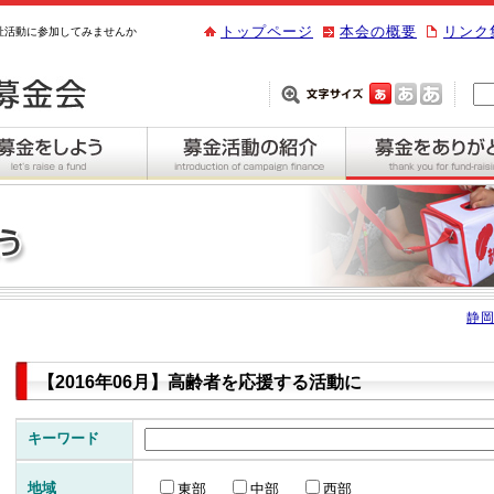
トップページ
本会の概要
リンク
祉活動に参加してみませんか
静岡
【2016年06月】高齢者を応援する活動に
キーワード
地域
東部
中部
西部