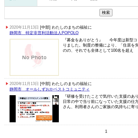
2020年11月13日
[中部] わたしのまちの福祉に
静岡市 特定非営利活動法人POPOLO
『募金をありがとう』 今年度は新型コ
りました。制度の整備により、「住居を
のの、それでも全体として100名を超え
2020年11月13日
[中部] わたしのまちの福祉に
静岡市 オールしずおかベストコミュニティ
『研修を受けたことで気付いた支援のあ
日常の中で当り前になっていた支援の仕
さん、利用者さんのご家族の気持ちに寄
1