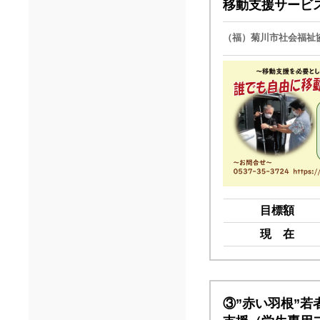
移動支援サービ
（福）菊川市社会福祉
目標額
現 在
③”赤い羽根”若