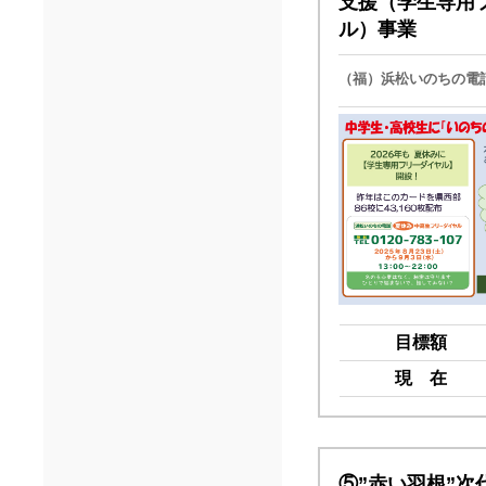
支援（学生専用
ル）事業
（福）浜松いのちの電
目標額
現 在
⑤”赤い羽根”次