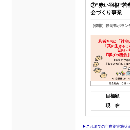
⑦”赤い羽根”若
会づくり事業
（特非）静岡県ボラン
目標額
現 在
▶これまでの年度別実施状