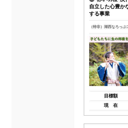
自立した心豊か
する事業
（特非）湖西なろっぷ
目標額
現 在