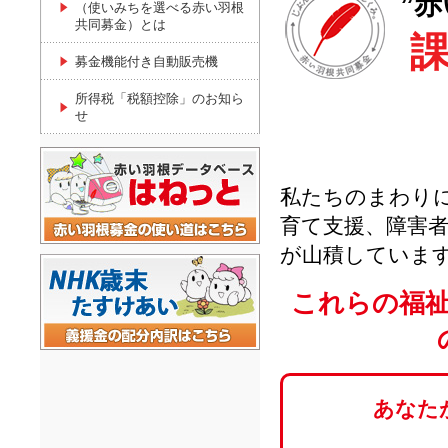
”赤
（使いみちを選べる赤い羽根
共同募金）とは
募金機能付き自動販売機
所得税「税額控除」のお知ら
せ
私たちのまわり
育て支援、障害
が山積していま
これらの福
あなた