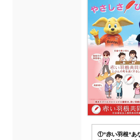
①”赤い羽根”あ