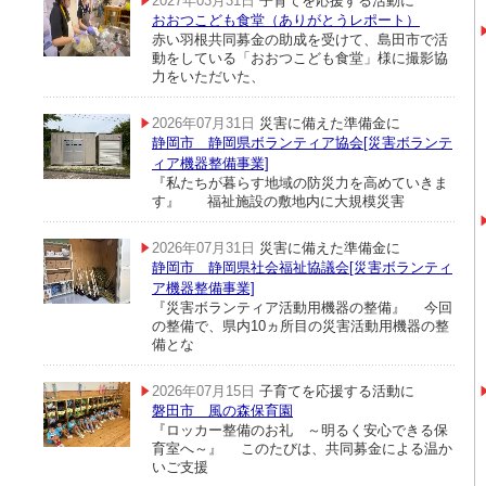
2027年03月31日
子育てを応援する活動に
おおつこども食堂（ありがとうレポート）
赤い羽根共同募金の助成を受けて、島田市で活
動をしている「おおつこども食堂」様に撮影協
力をいただいた、
2026年07月31日
災害に備えた準備金に
静岡市 静岡県ボランティア協会[災害ボランテ
ィア機器整備事業]
『私たちが暮らす地域の防災力を高めていきま
す』 福祉施設の敷地内に大規模災害
2026年07月31日
災害に備えた準備金に
静岡市 静岡県社会福祉協議会[災害ボランティ
ア機器整備事業]
『災害ボランティア活動用機器の整備』 今回
の整備で、県内10ヵ所目の災害活動用機器の整
備とな
2026年07月15日
子育てを応援する活動に
磐田市 風の森保育園
『ロッカー整備のお礼 ～明るく安心できる保
育室へ～』 このたびは、共同募金による温か
いご支援