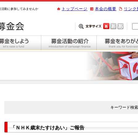
トップページ
本会の概要
リンク
祉活動に参加してみませんか
キーワード検
「ＮＨＫ歳末たすけあい」ご報告