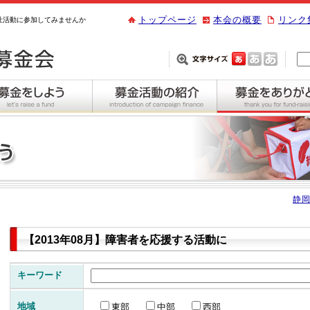
トップページ
本会の概要
リンク
祉活動に参加してみませんか
静岡
【2013年08月】障害者を応援する活動に
キーワード
地域
東部
中部
西部