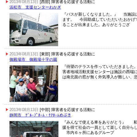
2013年08月13日
[西部] 障害者を応援する活動に
浜松市 支援センターわかぎ
『バスが新しくなりました。』 当施設
ます。 今回助成していただいたおかげで
ることが出来ました。ありがとうござ
2013年08月13日
[東部] 障害者を応援する活動に
御殿場市 御殿場十字の園
『待望のテラスを作っていただきまし
害者地域活動支援センターは施設の西端
は南北面の窓が無く外気導入が難しい、
2013年08月13日
[中部] 障害者を応援する活動に
静岡市 ｸﾞﾙｰﾌﾟﾎｰﾑ・ｹｱﾎｰﾑめぶき
『みんなで使える車をありがとう』 私
援を得て社会の一員として楽しく自分ら
市内６ヶ所にあるグループ