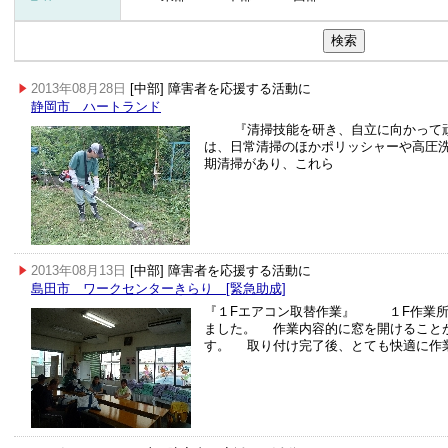
2013年08月28日
[中部] 障害者を応援する活動に
静岡市 ハートランド
『清掃技能を研き、自立に向かって頑
は、日常清掃のほかポリッシャーや高圧
期清掃があり、これら
2013年08月13日
[中部] 障害者を応援する活動に
島田市 ワークセンターきらり [緊急助成]
『１Fエアコン取替作業』 １F作業所
ました。 作業内容的に窓を開けること
す。 取り付け完了後、とても快適に作