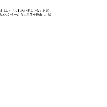
7日（土）「ふれあい歩こう会」を実
地区センターから大泉寺を経由し、駿
ウ