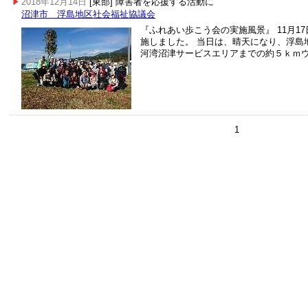
2018年12月14日
[東部] 障害者を応援する活動に
沼津市 浮島地区社会福祉協議会
『ふれあい歩こう会の実施風景』 11月1
施しました。 当日は、晴天になり、浮島
河湾沼津サービスエリアまでの約５ｋｍ
1