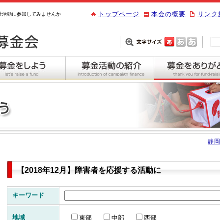
トップページ
本会の概要
リンク
祉活動に参加してみませんか
静岡
【2018年12月】障害者を応援する活動に
キーワード
地域
東部
中部
西部