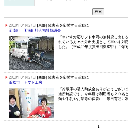
2018年04月27日
[東部] 障害者を応援する活動に
函南町 函南町社会福祉協議会
『車いす対応リフト車両の無料貸し出し
れている方々の外出支援として車いす対
した。（平成29年度貸出回数82回）ご家
2018年04月27日
[西部] 障害者を応援する活動に
浜松市 トマト工房
『冷蔵庫の購入助成金ありがとうござい
通所施設です。今年度は利用者も２０名
類や牛乳やお茶等の保管に、毎日有効に
1