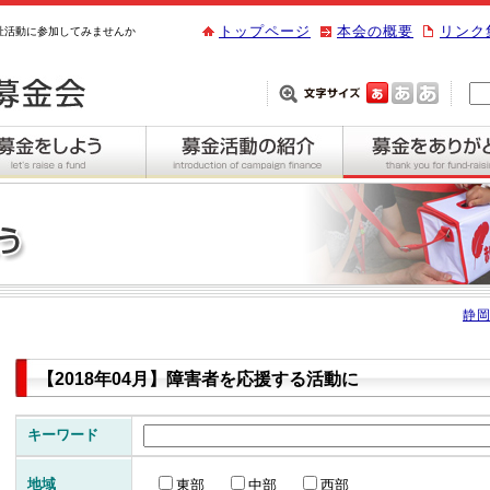
トップページ
本会の概要
リンク
祉活動に参加してみませんか
静岡
【2018年04月】障害者を応援する活動に
キーワード
地域
東部
中部
西部