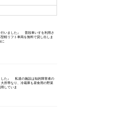
を行いました』 普段車いすを利用さ
応型軽リフト車両を無料で貸し出しま
族に
ました』 私達の施設は知的障害者の
と大所帯なり、冷蔵庫も昼食用の野菜
利用していま