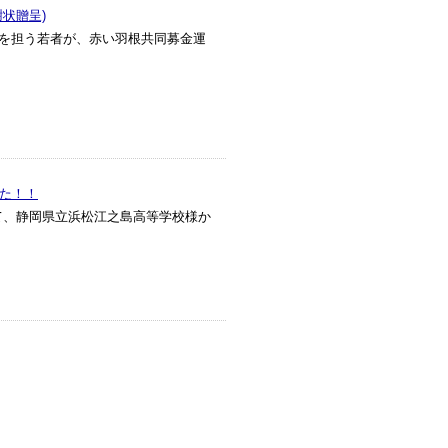
状贈呈)
代を担う若者が、赤い羽根共同募金運
た！！
て、静岡県立浜松江之島高等学校様か