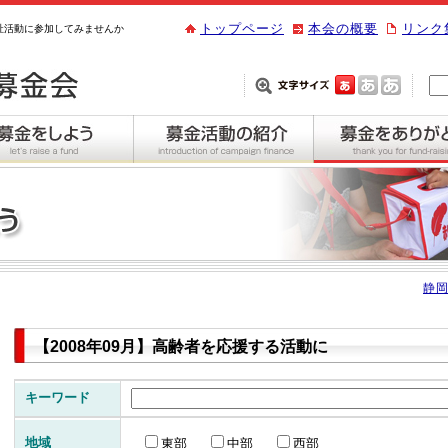
トップページ
本会の概要
リンク
祉活動に参加してみませんか
静岡
【2008年09月】高齢者を応援する活動に
キーワード
地域
東部
中部
西部