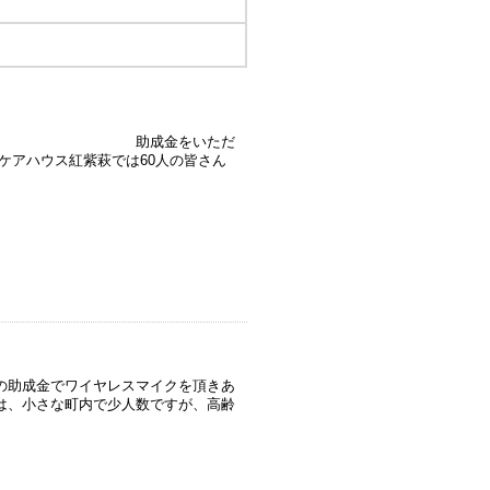
基金」から 助成金をいただ
ケアハウス紅紫萩では60人の皆さん
の助成金でワイヤレスマイクを頂きあ
は、小さな町内で少人数ですが、高齢
。