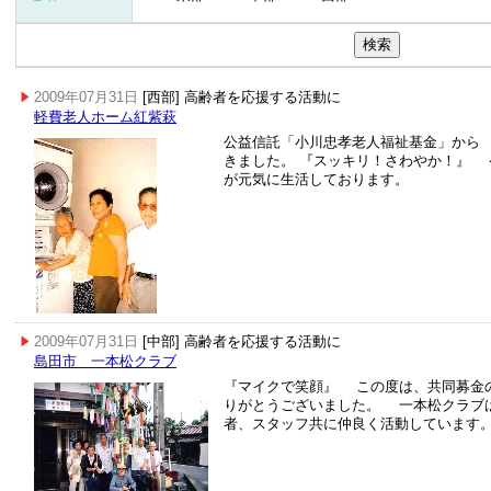
2009年07月31日
[西部] 高齢者を応援する活動に
軽費老人ホーム紅紫萩
公益信託「小川忠孝老人福祉
きました。 『スッキリ！さわやか！』 
が元気に生活しております。
2009年07月31日
[中部] 高齢者を応援する活動に
島田市 一本松クラブ
『マイクで笑顔』 この度は、共同募金
りがとうございました。 一本松クラブ
者、スタッフ共に仲良く活動しています