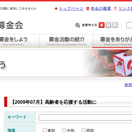
トップページ
本会の概要
リンク
祉活動に参加してみませんか
静岡
【2009年07月】高齢者を応援する活動に
キーワード
地域
東部
中部
西部