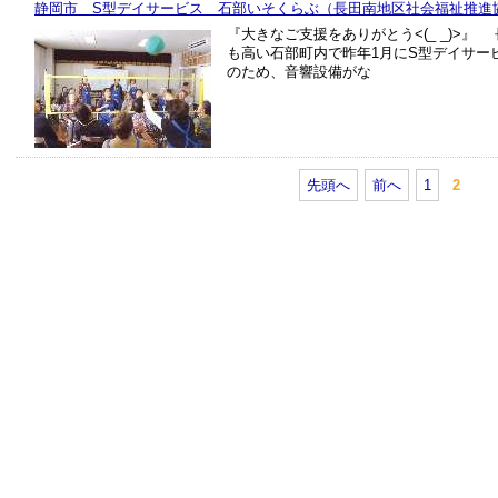
静岡市 S型デイサービス 石部いそくらぶ（長田南地区社会福祉推進
『大きなご支援をありがとう<(_ _)>
も高い石部町内で昨年1月にS型デイサー
のため、音響設備がな
先頭へ
前へ
1
2