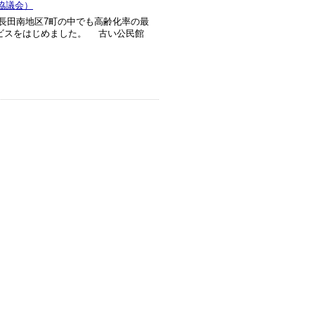
協議会）
』 長田南地区7町の中でも高齢化率の最
ビスをはじめました。 古い公民館