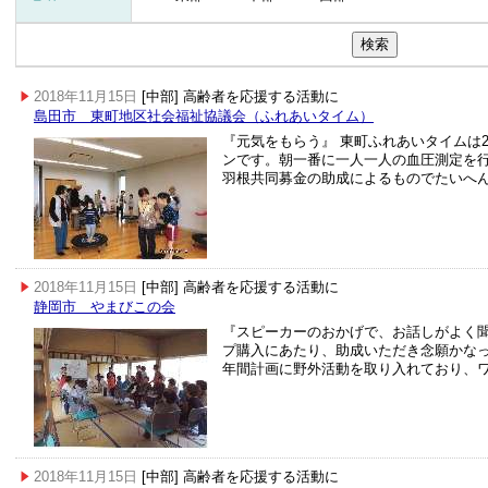
2018年11月15日
[中部] 高齢者を応援する活動に
島田市 東町地区社会福祉協議会（ふれあいタイム）
『元気をもらう』 東町ふれあいタイムは
ンです。朝一番に一人一人の血圧測定を
羽根共同募金の助成によるものでたいへ
2018年11月15日
[中部] 高齢者を応援する活動に
静岡市 やまびこの会
『スピーカーのおかげで、お話しがよく聞
プ購入にあたり、助成いただき念願かな
年間計画に野外活動を取り入れており、
2018年11月15日
[中部] 高齢者を応援する活動に