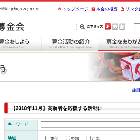
トップページ
本会の概要
リンク
祉活動に参加してみませんか
静岡
【2018年11月】高齢者を応援する活動に
キーワード
地域
東部
中部
西部