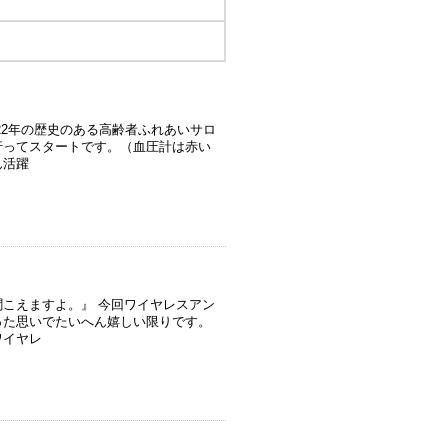
22年の歴史のある高齢者ふれあいサロ
行ってスタートです。（血圧計は赤い
ん活躍
こえますよ。』 今回ワイヤレスアン
った思いでたいへん嬉しい限りです。
ワイヤレ