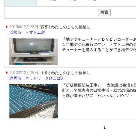
2010年12月28日
[西部] わたしのまちの福祉に
浜松市 トマト工房
『地デジチューナーとＤＶＤレコーダー
１年地デジ化移行に伴い、トマト工房の
チューナーを購入することができ地デジ
2010年12月15日
[中部] わたしのまちの福祉に
静岡市 ネットワークひこばえ
『折板屋根塗装工事』 当施設は生活介
所として障害者の日常生活・就労の場の
ら雨が降るたびに「たいへん、バケツ・
1