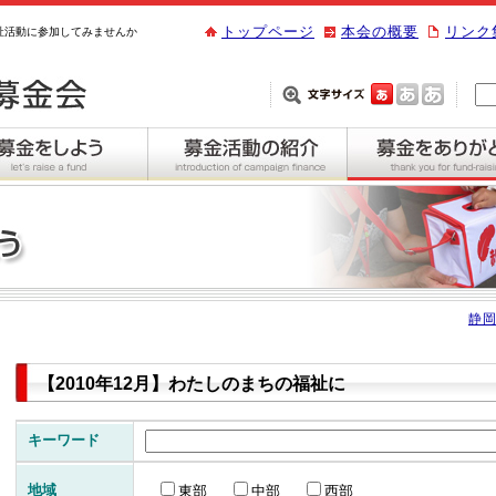
トップページ
本会の概要
リンク
祉活動に参加してみませんか
静岡
【2010年12月】わたしのまちの福祉に
キーワード
地域
東部
中部
西部