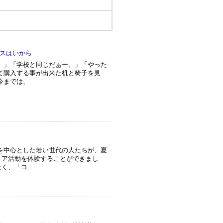
スはいから
。」「学校と同じだぁー。」「やった
て購入する事が出来た机と椅子を見
今までは、
を中心とした若い世代の人たちが、夏
ィア活動を体験することができまし
なく、「コ