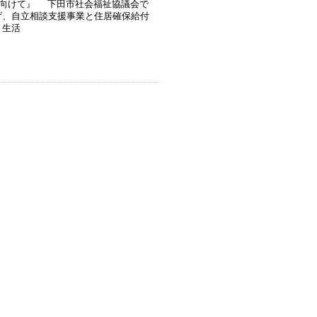
に向けて』 下田市社会福祉協議会で
げ、自立相談支援事業と住居確保給付
、生活