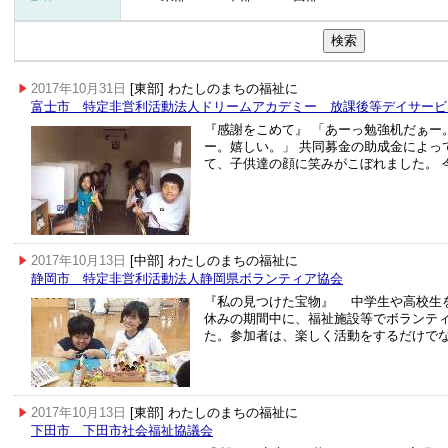
2017年10月31日
[東部] わたしのまちの福祉に
富士市 特定非営利活動法人ドリームアカデミー 放課後等デイサービ
『感謝をこめて』 「あーっ勉強机だぁー
ー。嬉しい。」 共同募金の助成金によっ
て、子供達の顔に笑みがこぼれました。 
2017年10月13日
[中部] わたしのまちの福祉に
静岡市 特定非営利活動法人静岡県ボランティア協会
『私の見つけた宝物』 中学生や高校生
休みの期間中に、福祉施設等でボランテ
た。参加者は、楽しく活動をするだけで
2017年10月13日
[東部] わたしのまちの福祉に
下田市 下田市社会福祉協議会