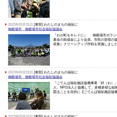
2023年03月31日
[東部] わたしのまちの福祉に
御殿場市 御殿場市社会福祉協議会
『わが町をキレイに』 御殿場市ボラン
募金の助成金により会員、市民の皆様の
収集）クリーンアップ作戦を実施しまし
2023年03月31日
[東部] わたしのまちの福祉に
御殿場市 御殿場市社会福祉協議会
『ごてんば福祉施設協働事業「絆（わ）
人、NPO法人と協働して、多種多様な組
図ることを目的に【ごてんば福祉施設協
2023年03月31日
[東部] わたしのまちの福祉に