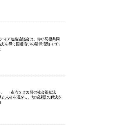
ティア連絡協議会は、赤い羽根共同
協力を得て国道沿いの清掃活動（ゴミ
た
」』 市内２２カ所の社会福祉法
織と人材を活かし、地域課題の解決を
働