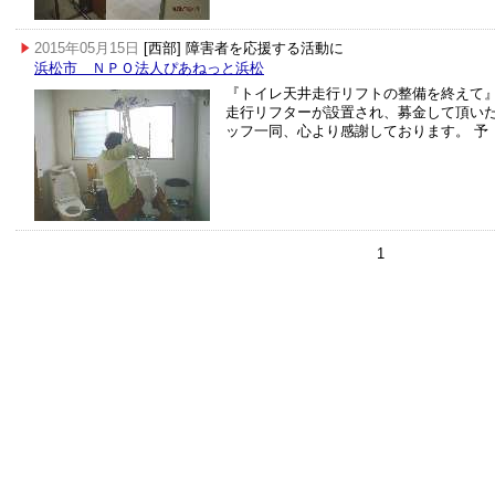
2015年05月15日
[西部] 障害者を応援する活動に
浜松市 ＮＰＯ法人ぴあねっと浜松
『トイレ天井走行リフトの整備を終えて
走行リフターが設置され、募金して頂い
ッフ一同、心より感謝しております。 予
1