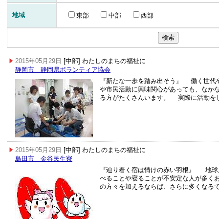
地域
東部
中部
西部
2015年05月29日
[中部] わたしのまちの福祉に
静岡市 静岡県ボランティア協会
『新たな一歩を踏み出そう』 働く世代
や市民活動に興味関心があっても、なか
る方がたくさんいます。 実際に活動を
2015年05月29日
[中部] わたしのまちの福祉に
島田市 金谷民生寮
『辿り着く宿は情けの赤い羽根』 地球
べることや寝ることが不安定な人が多く
の方々を加えるならば、さらに多くなる