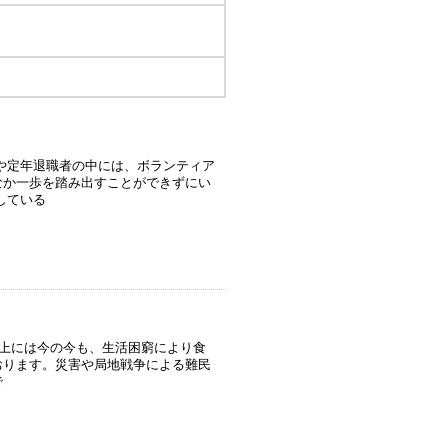
や定年退職者の中には、ボランティア
なか一歩を踏み出すことができずにい
している
上には今の今も、生活困窮により食
おります。災害や局地戦争による難民
で