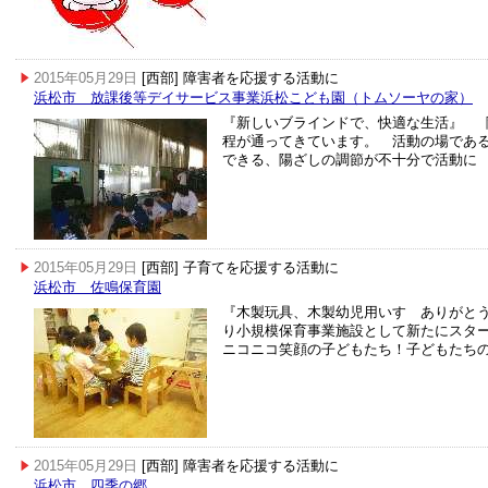
2015年05月29日
[西部] 障害者を応援する活動に
浜松市 放課後等デイサービス事業浜松こども園（トムソーヤの家）
『新しいブラインドで、快適な生活』 
程が通ってきています。 活動の場であ
できる、陽ざしの調節が不十分で活動に
2015年05月29日
[西部] 子育てを応援する活動に
浜松市 佐鳴保育園
『木製玩具、木製幼児用いす ありがとう
り小規模保育事業施設として新たにスタ
ニコニコ笑顔の子どもたち！子どもたち
2015年05月29日
[西部] 障害者を応援する活動に
浜松市 四季の郷