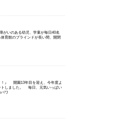
障がいのある幼児、学童が毎日40名
る体育館のブラインドが長い間、開閉
！』 開園13年目を迎え、今年度よ
ートしました。 毎日、元気いっぱい
のパワ