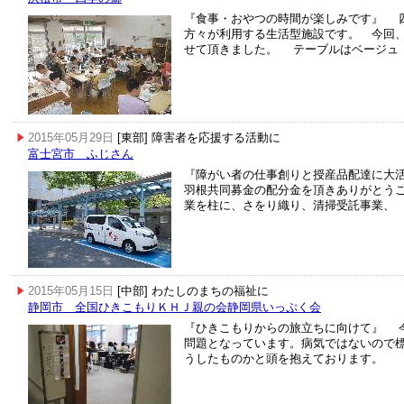
『食事・おやつの時間が楽しみです』 四
方々が利用する生活型施設です。 今回
せて頂きました。 テーブルはベージュ
2015年05月29日
[東部] 障害者を応援する活動に
富士宮市 ふじさん
『障がい者の仕事創りと授産品配達に大
羽根共同募金の配分金を頂きありがとう
業を柱に、さをり織り、清掃受託事業、
2015年05月15日
[中部] わたしのまちの福祉に
静岡市 全国ひきこもりＫＨＪ親の会静岡県いっぷく会
『ひきこもりからの旅立ちに向けて』 
問題となっています。病気ではないので
うしたものかと頭を抱えております。