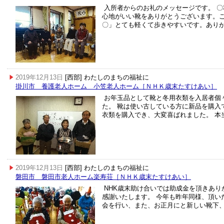
入所者からのお礼のメッセージです。 
心地がいい靴をありがとうございます。
〇」とても軽くて歩きやすいです。あり
2019年12月13日
[西部] わたしのまちの福祉に
掛川市 養護老人ホーム 小笠老人ホーム［ＮＨＫ歳末たすけあい］
お年玉品として靴と冬用衣類を入居者個
た。 靴は使い古している方に新品を購入
衣類を購入でき、大変喜ばれました。 本
2019年12月13日
[西部] わたしのまちの福祉に
磐田市 磐田市老人ホーム楽寿荘［ＮＨＫ歳末たすけあい］
NHK歳末助け合いでは助成金を頂きあり
感謝いたします。 今年も昨年同様、頂い
会を行い、また、お正月にと新しい靴下