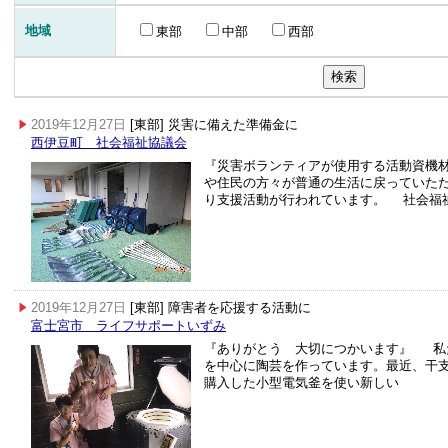
地域
東部
中部
西部
2019年12月27日
[東部] 災害に備えた準備金に
西伊豆町 社会福祉協議会
『災害ボランティアが使用する活動資機
や住民の方々が普通の生活に戻っていた
り支援活動が行われています。 社会福
2019年12月27日
[東部] 障害者を応援する活動に
富士宮市 ライフサポートいずみ
『ありがとう 大切につかいます』 私
を中心に陶芸を作っています。最近、干
購入した小型電気釜を使い新しい