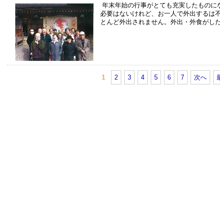
年末年始の行事がとても充実したものに
必要はないけれど、お一人で外出するは
とんど外出されません。外出・外食がし
1
2
3
4
5
6
7
次へ