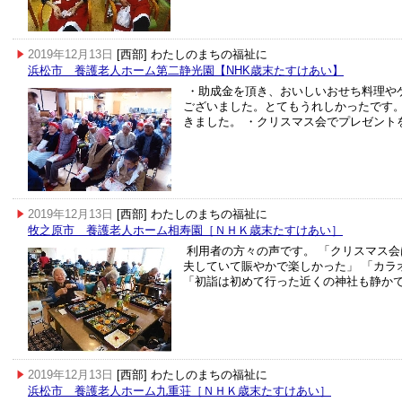
2019年12月13日
[西部] わたしのまちの福祉に
浜松市 養護老人ホーム第二静光園【NHK歳末たすけあい】
・助成金を頂き、おいしいおせち料理や
ございました。とてもうれしかったです。
きました。 ・クリスマス会でプレゼント
2019年12月13日
[西部] わたしのまちの福祉に
牧之原市 養護老人ホーム相寿園［ＮＨＫ歳末たすけあい］
利用者の方々の声です。 「クリスマス
夫していて賑やかで楽しかった」 「カラ
「初詣は初めて行った近くの神社も静か
2019年12月13日
[西部] わたしのまちの福祉に
浜松市 養護老人ホーム九重荘［ＮＨＫ歳末たすけあい］