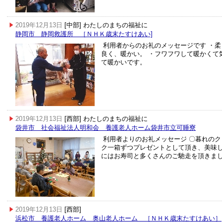
2019年12月13日
[中部] わたしのまちの福祉に
静岡市 静岡救護所 ［ＮＨＫ歳末たすけあい]
利用者からのお礼のメッセージです ・柔
良く、暖かい。 ・フワフワして暖かくて
て暖かいです。
2019年12月13日
[西部] わたしのまちの福祉に
袋井市 社会福祉法人明和会 養護老人ホーム袋井市立可睡寮
利用者よりのお礼メッセージ 〇暮れの
ク一箱ずつプレゼントとして頂き、美味し
にはお寿司と多くさんのご馳走を頂きま
2019年12月13日
[西部]
浜松市 養護老人ホーム 奥山老人ホーム ［ＮＨＫ歳末たすけあい］