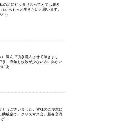
〇私の足にピッタリ合ってとても履き
これからもっと歩きたいと思います。
がとう
々に選んで頂き購入させて頂きまし
でき、衣類も枚数が少ない方に温かい
当にあ
がとうございました。皆様のご厚意に
た助成金で、クリスマス会、新春交流
、ゲー