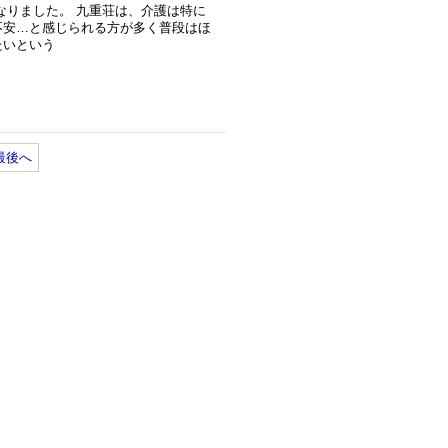
なりました。 九重荘は、介護は特に
不安…と感じられる方が多く普段はほ
たいという
最後へ