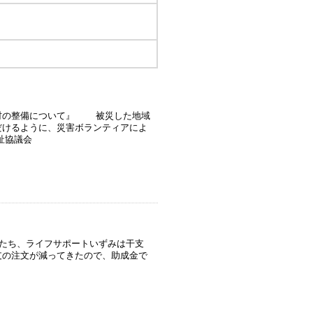
材の整備について』 被災した地域
だけるように、災害ボランティアによ
祉協議会
たち、ライフサポートいずみは干支
支の注文が減ってきたので、助成金で