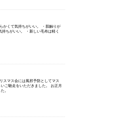
らかくて気持ちがいい。 ・肌触りが
気持ちがいい。 ・新しい毛布は軽く
クリスマス会には風邪予防としてマス
いご馳走をいただきました。 お正月
した。