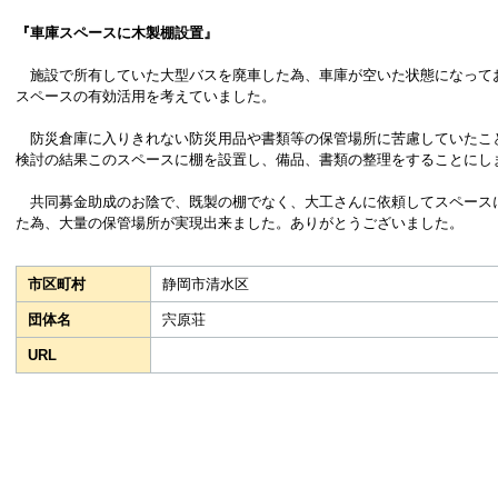
『車庫スペースに木製棚設置』
施設で所有していた大型バスを廃車した為、車庫が空いた状態になって
スペースの有効活用を考えていました。
防災倉庫に入りきれない防災用品や書類等の保管場所に苦慮していたこ
検討の結果このスペースに棚を設置し、備品、書類の整理をすることにし
共同募金助成のお陰で、既製の棚でなく、大工さんに依頼してスペース
た為、大量の保管場所が実現出来ました。ありがとうございました。
市区町村
静岡市清水区
団体名
宍原荘
URL