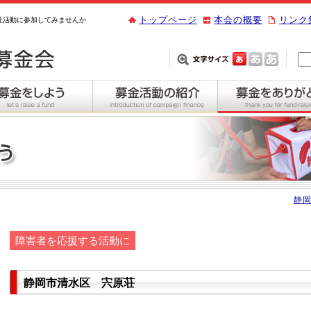
トップページ
本会の概要
リンク
祉活動に参加してみませんか
静岡
障害者を応援する活動に
静岡市清水区 宍原荘