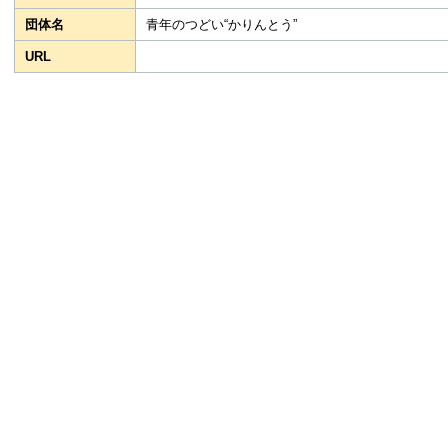
団体名
青年のつどい“かりんとう”
URL