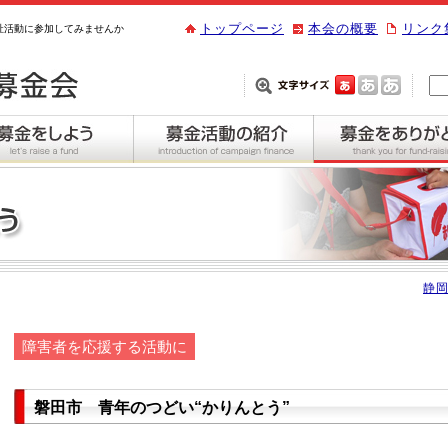
トップページ
本会の概要
リンク
祉活動に参加してみませんか
静岡
障害者を応援する活動に
磐田市 青年のつどい“かりんとう”