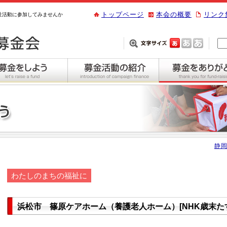
トップページ
本会の概要
リンク
祉活動に参加してみませんか
静岡
わたしのまちの福祉に
浜松市 篠原ケアホーム（養護老人ホーム）[NHK歳末た