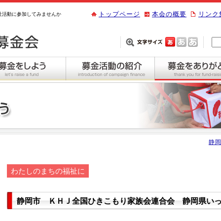
トップページ
本会の概要
リンク
祉活動に参加してみませんか
静岡
わたしのまちの福祉に
静岡市 ＫＨＪ全国ひきこもり家族会連合会 静岡県い