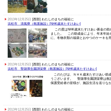
2013年12月25日
[西部] わたしのまちの福祉に
浜松市 清風寮（救護施設）[NHK歳末たすけあい]
この度はNHK歳末たすけあい募金の助
ました。 この助成金により、年末年始
に、冬物衣類の福袋とおやつのケーキを
2013年12月25日
[西部] わたしのまちの福祉に
浜松市 聖隷厚生園讃栄寮（救護施設）[NHK歳末たすけあい]
このたびは、ＮＨＫ歳末たすけあい助成
うございます。 聖隷厚生園讃栄寮は救
保護受給者の皆様が、施設生活を送りな
2013年12月25日
[西部] わたしのまちの福祉に