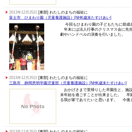
2013年12月25日
[東部] わたしのまちの福祉に
富士市 ひまわり園（児童養護施設）[NHK歳末たすけあい]
今回もひまわり園の子どもたちに助成金
年末には法人行事のクリスマス会に先生
劇やハンドベルの演奏を行いました。
2013年12月25日
[東部] わたしのまちの福祉に
三島市 静岡恵明学園児童部（児童養護施設）[NHK歳末たすけあい]
おかげさまで里帰りした卒園生と、施設
末年始を過ごすことが出来ました。 卒
る我が家でありたいと思います。 今後
2013年12月25日
[東部] わたしのまちの福祉に