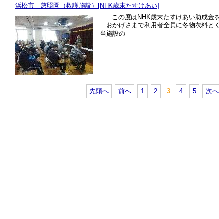
浜松市 慈照園（救護施設）[NHK歳末たすけあい]
この度はNHK歳末たすけあい助成金を
おかげさまで利用者全員に冬物衣料と
当施設の
先頭へ
前へ
1
2
3
4
5
次へ