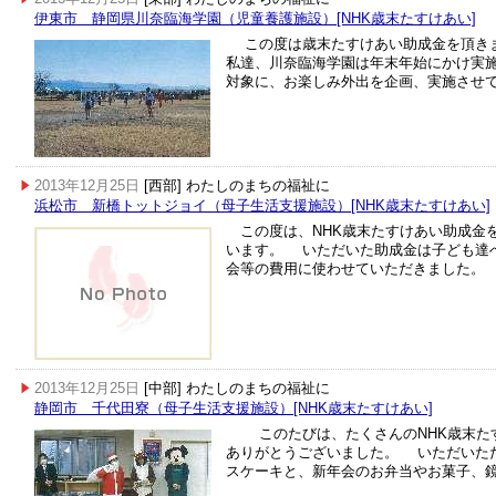
伊東市 静岡県川奈臨海学園（児童養護施設）[NHK歳末たすけあい]
この度は歳末たすけあい助成金を頂き
私達、川奈臨海学園は年末年始にかけ実
対象に、お楽しみ外出を企画、実施させ
2013年12月25日
[西部] わたしのまちの福祉に
浜松市 新橋トットジョイ（母子生活支援施設）[NHK歳末たすけあい]
この度は、NHK歳末たすけあい助成金
います。 いただいた助成金は子ども達
会等の費用に使わせていただきました。
2013年12月25日
[中部] わたしのまちの福祉に
静岡市 千代田寮（母子生活支援施設）[NHK歳末たすけあい]
このたびは、たくさんのNHK歳末たす
ありがとうございました。 いただいた
スケーキと、新年会のお弁当やお菓子、